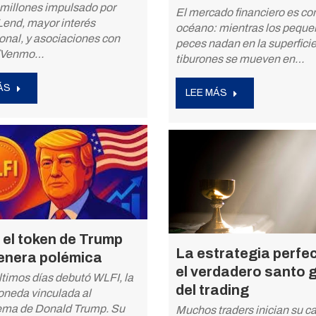
 millones impulsado por
El mercado financiero es c
Lend, mayor interés
océano: mientras los pequ
ional, y asociaciones con
peces nadan en la superficie
/Venmo…
tiburones se mueven en…
ÁS
LEE MÁS
 el token de Trump
La estrategia perfe
enera polémica
el verdadero santo g
ltimos días debutó WLFI, la
del trading
oneda vinculada al
ema de Donald Trump. Su
Muchos traders inician su 