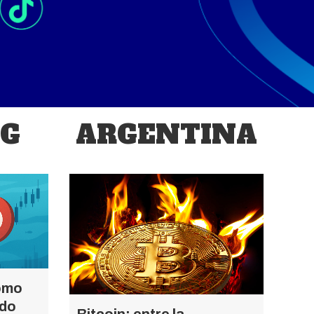
NG
ARGENTINA
omo
ado