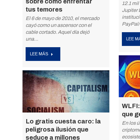
sobre cómo enfrentar
12.1 mil
tus temores
Jupiter 
instituc
El 6 de mayo de 2010, el mercado
PayPal
cayó como un ascensor con el
cable cortado. Aquel día dejó
una…
LEE M
LEE MÁS
WLFI:
que g
Lo gratis cuesta caro: la
En los ú
peligrosa ilusión que
criptom
seduce a millones
ecosist