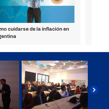
o cuidarse de la inflación en
Quién e
gentina
cripto