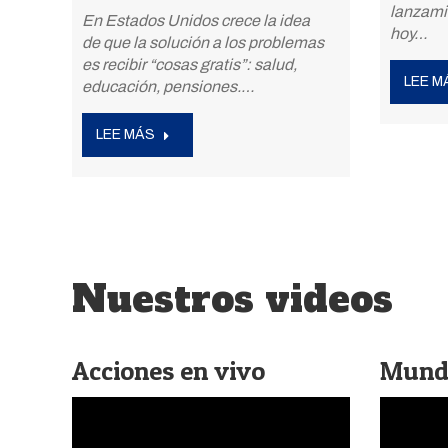
lanzamie
En Estados Unidos crece la idea
hoy…
de que la solución a los problemas
es recibir “cosas gratis”: salud,
LEE M
educación, pensiones.…
LEE MÁS
Nuestros videos
Acciones en vivo
Mundo