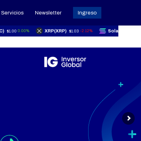
Servicios
Servicios
Newsletter
Newsletter
Ingreso
Ingreso
XRP(XRP)
Solana(SOL)
0.00%
-2.12%
.00
$1.03
$72.90