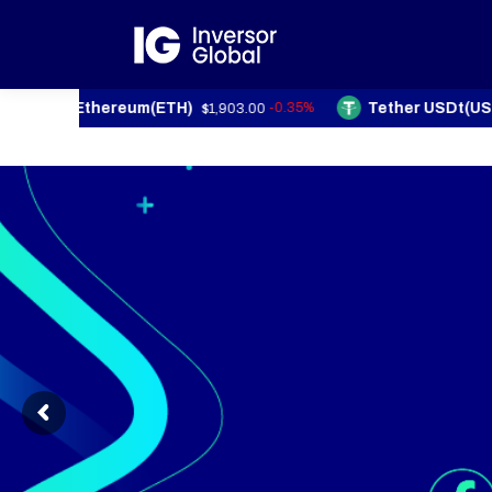
Ethereum(ETH)
Tether USDt(USDT)
-0.35%
$1,903.00