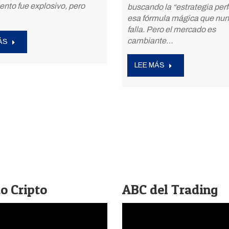
nto fue explosivo, pero
buscando la “estrategia perf
esa fórmula mágica que nu
falla. Pero el mercado es
cambiante…
ÁS
LEE MÁS
 Cripto
ABC del Trading