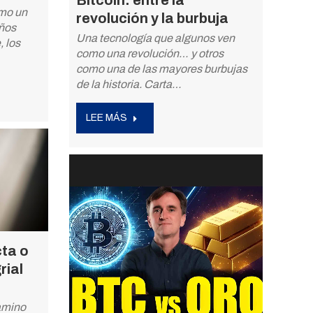
Bitcoin: entre la
omo un
revolución y la burbuja
eños
Una tecnología que algunos ven
, los
como una revolución… y otros
como una de las mayores burbujas
de la historia. Carta…
LEE MÁS
cta o
rial
camino