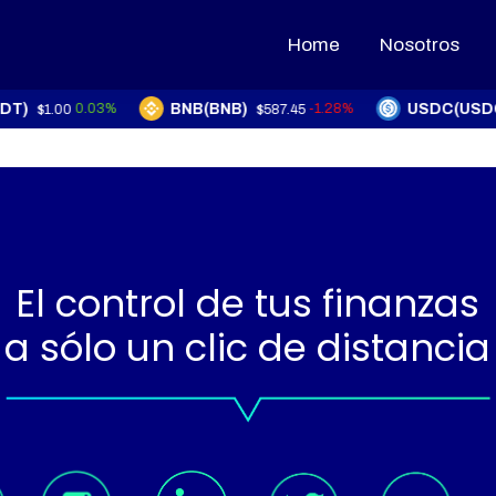
Home
Home
Nosotros
Nosotros
BNB(BNB)
USDC(USDC)
0.03%
-1.28%
$1.00
$587.45
$1
El control de tus finanzas
a sólo un clic de distancia