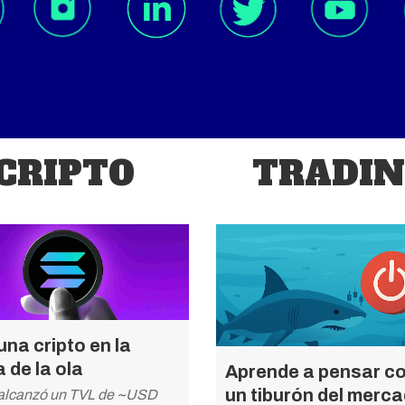
CRIPTO
TRADI
na cripto en la
 de la ola
Aprende a pensar c
un tiburón del merc
alcanzó un TVL de ~USD