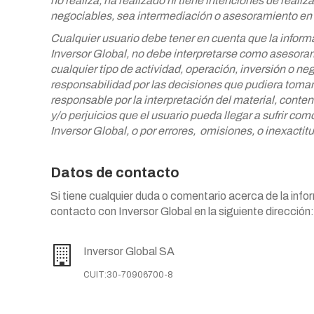
no realiza, ha realizado ni tiene intenciones de
realiza
negociables, sea intermediación
o asesoramiento en 
Cualquier usuario debe tener en cuenta que la inform
Inversor Global, no debe interpretarse como asesora
cualquier tipo de actividad, operación,
inversión o ne
responsabilidad por
las decisiones que pudiera tomar
responsable por la interpretación del material, conten
y/o perjuicios que el usuario pueda llegar a sufrir co
Inversor Global, o por errores,
omisiones, o inexactit
Datos de contacto
Si tiene cualquier duda o comentario acerca de la inf
contacto con
Inversor Global
en la siguiente dirección:
Inversor Global SA
CUIT:30-70906700-8