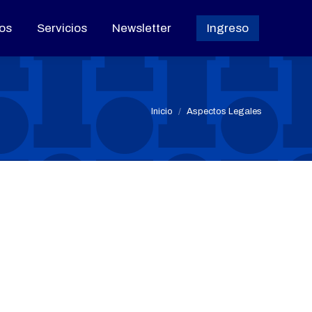
os
os
Servicios
Servicios
Newsletter
Newsletter
Ingreso
Ingreso
Estás aquí:
Inicio
Aspectos Legales