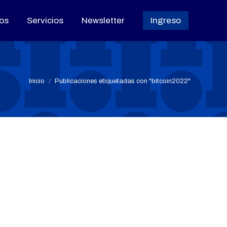
os
os
Servicios
Servicios
Newsletter
Newsletter
Ingreso
Ingreso
Estás aquí:
Inicio
Publicaciones etiquetadas con "bitcoin2022"