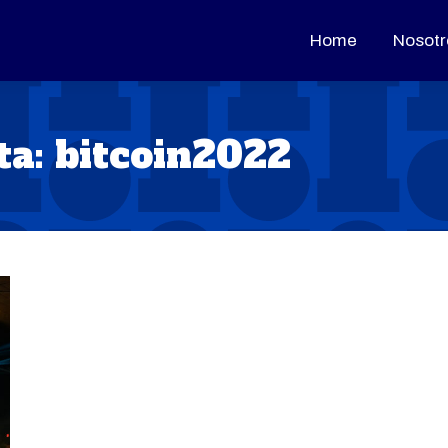
Home
Home
Nosotr
Nosotr
ta:
bitcoin2022