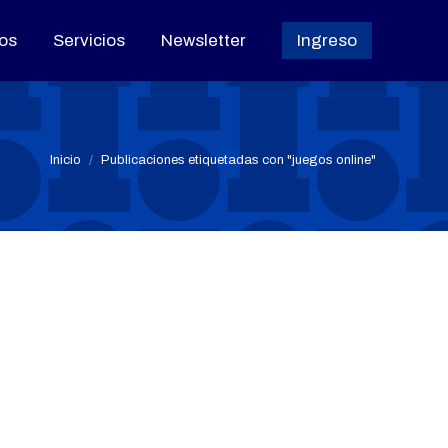
os
os
Servicios
Servicios
Newsletter
Newsletter
Ingreso
Ingreso
Estás aquí:
Inicio
Publicaciones etiquetadas con "juegos online"