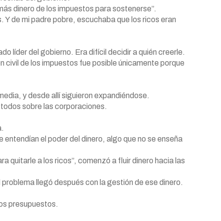
 más dinero de los impuestos para sostenerse”.
s. Y de mi padre pobre, escuchaba que los ricos eran
o líder del gobierno. Era difícil decidir a quién creerle.
n civil de los impuestos fue posible únicamente porque
 media, y desde allí siguieron expandiéndose.
n todos sobre las corporaciones.
a.
 entendían el poder del dinero, algo que no se enseña
quitarle a los ricos”, comenzó a fluir dinero hacia las
el problema llegó después con la gestión de ese dinero.
mos presupuestos.