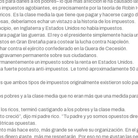
os para darles a los pobres– lo que más aflicción le ha causado la
tos impuestos agobiantes, es precisamente por la teoría de Robin
ricos. Es la clase media la que tiene que pagar y hacerse cargo d
s, deberíamos echar un vistazo a la historia de los impuestos.
incipio, en Inglaterra y Estados Unidos no había impuestos.
a pagar las guerras. El rey o el presidente simplemente hacía un
stos en Gran Bretaña para costear la lucha contra Napoleón.
ar contra el ejército confederado en la Guera de Cecesión.
un gravamen permanente sobre sus ciudadanos.
ermanentemente un impuesto sobre la renta en Estados Unidos.
a fuerte postura anti-impuestos. Le tomó aproximadamente 50 añ
s que ambos tipos de impuestos originalmente existieron solo para
los pobres y a la clase media que no eran más que una medida para 
os ricos, terminó castigando a los pobres y la clase media.
ito creció”, dijo mi padre rico. “Tu padre y yo somos opuestos di
étricas opuestas.
anto más hace esto, más grande se vuelve su organización. En el
s dinero gaste, más me respetarán. Por eso no me gustan las pe