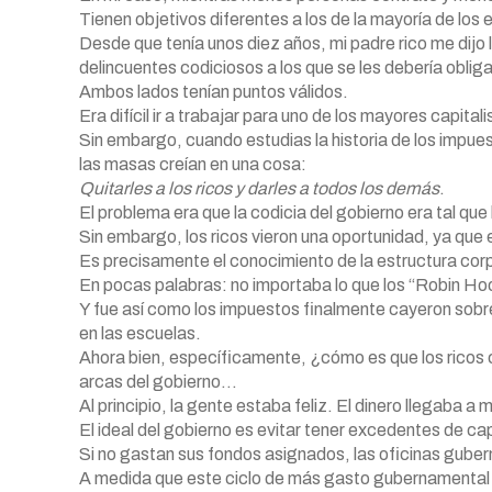
Tienen objetivos diferentes a los de la mayoría de lo
Desde que tenía unos diez años, mi padre rico me dijo 
delincuentes codiciosos a los que se les debería obli
Ambos lados tenían puntos válidos.
Era difícil ir a trabajar para uno de los mayores capital
Sin embargo, cuando estudias la historia de los impue
las masas creían en una cosa:
Quitarles a los ricos y darles a todos los demás
.
El problema era que la codicia del gobierno era tal qu
Sin embargo, los ricos vieron una oportunidad, ya que 
Es precisamente el conocimiento de la estructura corpo
En pocas palabras: no importaba lo que los “Robin Hood
Y fue así como los impuestos finalmente cayeron sobre
en las escuelas.
Ahora bien, específicamente, ¿cómo es que los ricos co
arcas del gobierno…
Al principio, la gente estaba feliz. El dinero llegaba
El ideal del gobierno es evitar tener excedentes de cap
Si no gastan sus fondos asignados, las oficinas guber
A medida que este ciclo de más gasto gubernamental 