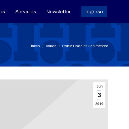
os
os
Servicios
Servicios
Newsletter
Newsletter
Ingreso
Ingreso
Estás aquí:
Inicio
Varios
Robin Hood es una mentira
Jun
3
2019