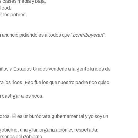
s clases media y baja.
 Hood.
e los pobres.
 anuncio pidiéndoles a todos que “
contribuyeran
”.
os a Estados Unidos venderle a la gente la idea de
 los ricos. Eso fue los que nuestro padre rico quiso
castigar a los ricos.
rectos. Él es un burócrata gubernamental y yo soy un
 gobierno, una gran organización es respetada.
rsonas del gobierno.