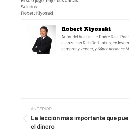
Él solo jugó mejor sus cartas.
Saludos,
Robert Kiyosaki
Robert Kiyosaki
Autor del best-seller Padre Rico, Pad
alianza con Rich Dad Latino, en Inve
comprar y vender, y
Súper Acciones Mi
Navegación
entre
ANTERIOR
La lección más importante que pu
publicaciones
Publicación
el dinero
anterior: