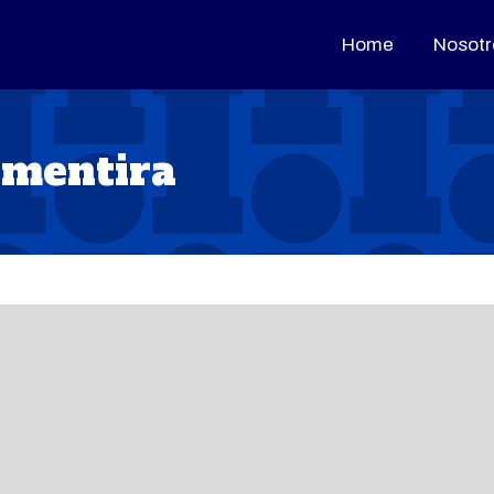
Home
Home
Nosotr
Nosotr
 mentira