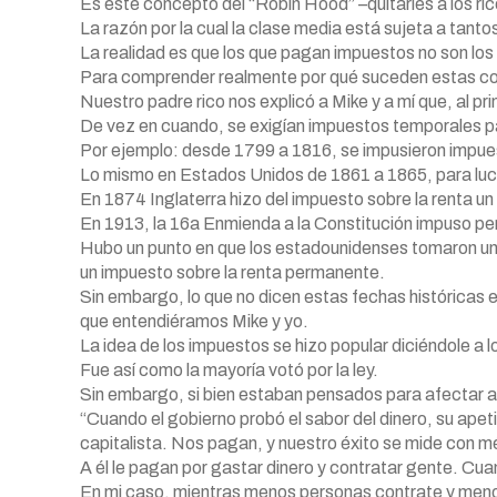
Es este concepto del “Robin Hood” –quitarles a los ric
La razón por la cual la clase media está sujeta a tan
La realidad es que los que pagan impuestos no son los 
Para comprender realmente por qué suceden estas cosa
Nuestro padre rico nos explicó a Mike y a mí que, al pr
De vez en cuando, se exigían impuestos temporales par
Por ejemplo: desde 1799 a 1816, se impusieron impue
Lo mismo en Estados Unidos de 1861 a 1865, para luch
En 1874 Inglaterra hizo del impuesto sobre la renta 
En 1913, la 16a Enmienda a la Constitución impuso p
Hubo un punto en que los estadounidenses tomaron un
un impuesto sobre la renta permanente.
Sin embargo, lo que no dicen estas fechas históricas e
que entendiéramos Mike y yo.
La idea de los impuestos se hizo popular diciéndole a 
Fue así como la mayoría votó por la ley.
Sin embargo, si bien estaban pensados para afectar a l
“Cuando el gobierno probó el sabor del dinero, su apet
capitalista. Nos pagan, y nuestro éxito se mide con m
A él le pagan por gastar dinero y contratar gente. Cu
En mi caso, mientras menos personas contrate y meno