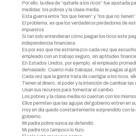
Por ello, la idea de “quitarle a los ricos” fue ajustada
medidas: los pobres y la clase media.
Esta guerra entre “los que tienen” y “los que no tienen
El problema, es que los verdaderos perdedores de este
impuestos.
Si tan solo entendieran cómo juegan los ricos este ju
independencia financiera.
Es por eso que me estremezco cada vez que escucho a 
empleado con un trabajo seguro, sin aptitudes financie
En Estados Unidos, por ejemplo, el empleado promedio 
demasiado. Cuanto más trabajas, más le pagas al gob
Cada vez que la gente trata de castigar a los ricos, 
Tienen el dinero, el poder y la intención de cambiar la
Usan sus recursos para fomentar el cambio.
Los pobres y la clase media no cuentan con los mismo
Ellos permiten que las agujas del gobierno entren en s
Hoy en día quedo constantemente sorprendido con la
gobierno.
Mi padre pobre nunca se defendió.
Mi padre rico tampoco lo hizo.