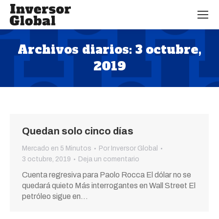
Archivos diarios:
3 octubre,
2019
Estás aquí:
Quedan solo cinco días
Mercado en 5 Minutos
Por
Inversor Global
3 octubre, 2019
Deja un comentario
Cuenta regresiva para Paolo Rocca El dólar no se
quedará quieto Más interrogantes en Wall Street El
petróleo sigue en…