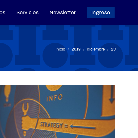
os
os
Servicios
Servicios
Newsletter
Newsletter
Ingreso
Ingreso
Estás aquí:
Inicio
2019
diciembre
23