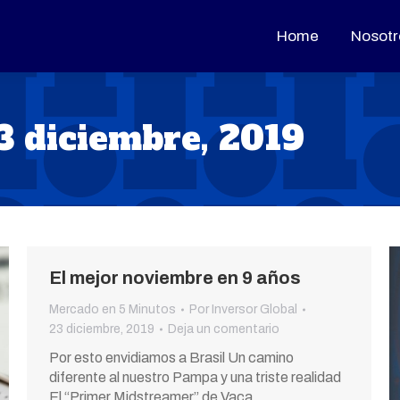
Home
Home
Nosotr
Nosotr
3 diciembre, 2019
El mejor noviembre en 9 años
Mercado en 5 Minutos
Por
Inversor Global
23 diciembre, 2019
Deja un comentario
Por esto envidiamos a Brasil Un camino
diferente al nuestro Pampa y una triste realidad
El “Primer Midstreamer” de Vaca…