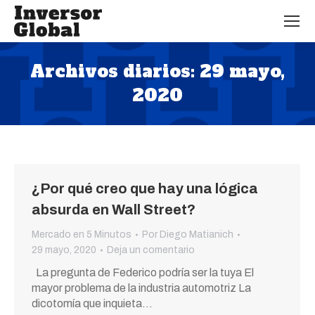
Archivos diarios:
29 mayo,
2020
Estás aquí:
¿Por qué creo que hay una lógica
absurda en Wall Street?
Mercado en 5 Minutos
Por
Diego Matianich
29 mayo, 2020
Deja un comentario
La pregunta de Federico podría ser la tuya El
mayor problema de la industria automotriz La
dicotomía que inquieta…