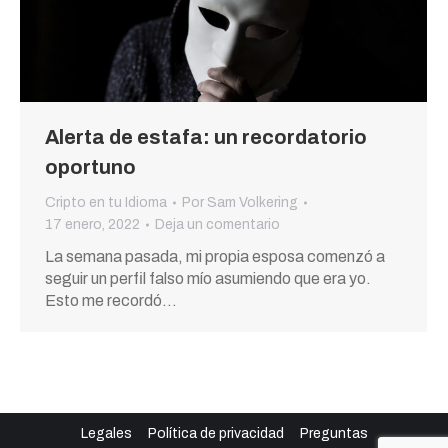
Alerta de estafa: un recordatorio
oportuno
Cripto en tu Idioma
Por
Sam Volkering
17 enero, 2022
Deja un comentario
La semana pasada, mi propia esposa comenzó a
seguir un perfil falso mío asumiendo que era yo.
Esto me recordó…
Legales
Política de privacidad
Preguntas