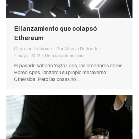
El lanzamiento que colapsó
Ethereum
Cripto en tu Idioma
Por
Alberto Redondo
4 mayo, 2022
Deja un comentario
El pasado sábado Yuga Labs, los creadores de los
Bored Apes, lanzaron su propio metaverso:
Otherside. Pero las cosas no…