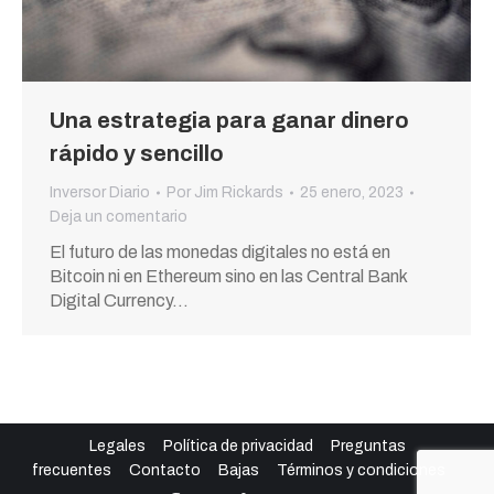
Una estrategia para ganar dinero
rápido y sencillo
Inversor Diario
Por
Jim Rickards
25 enero, 2023
Deja un comentario
El futuro de las monedas digitales no está en
Bitcoin ni en Ethereum sino en las Central Bank
Digital Currency…
Legales
Política de privacidad
Preguntas
frecuentes
Contacto
Bajas
Términos y condiciones