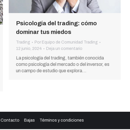
Psicología del trading: cómo
dominar tus miedos
Trading
Por
Equipo de Comunidad Trading
12 junio, 2024
Deja un comentario
La psicología del trading, también conocida
como psicología del mercado o del inversor, es
un campo de estudio que explora…
Contacto
Bajas
Términos y condiciones