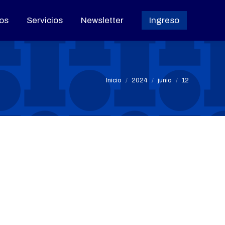
os
os
Servicios
Servicios
Newsletter
Newsletter
Ingreso
Ingreso
Estás aquí:
Inicio
2024
junio
12