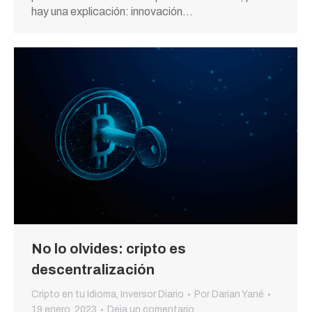
hay una explicación: innovación…
No lo olvides: cripto es
descentralización
Cripto en tu Idioma
,
Inversor Diario
Por
Darian Yané
19 enero, 2023
Deja un comentario