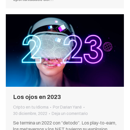
Los ojos en 2023
Cripto en tu Idioma
Por
Darian Yané
30 diciembre, 2022
Deja un comentario
Se termina un 2022 con “detodo”. Los play-to-earn,
los metaversos y los NFT tuvieron su explosion.