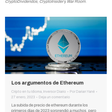
CryptoDividendos
,
CryptoInsider
y
War Room
.
Los argumentos de Ethereum
Cripto en tu Idioma
,
Inversor Diario
Por
Darian Yané
27 enero, 2023
Deja un comentario
La subida de precio de ethereum durante los
primeros días de 2023 sorprendió a muchos, pero