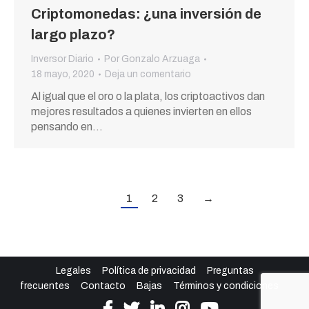
Criptomonedas: ¿una inversión de
largo plazo?
Inversor Diario
Por
Gonzalo Arzuaga
18 mayo, 2020
Deja un comentario
Al igual que el oro o la plata, los criptoactivos dan
mejores resultados a quienes invierten en ellos
pensando en…
1
2
3
→
Legales
Política de privacidad
Preguntas
frecuentes
Contacto
Bajas
Términos y condiciones