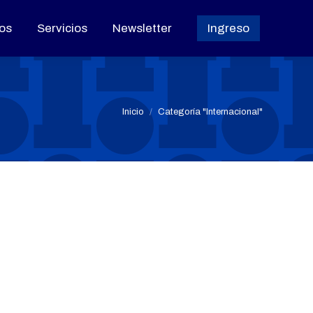
os
os
Servicios
Servicios
Newsletter
Newsletter
Ingreso
Ingreso
Estás aquí:
Inicio
Categoría "Internacional"