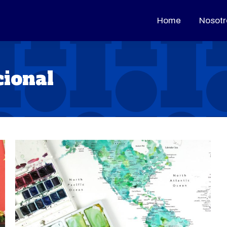
Home
Home
Nosotr
Nosotr
cional