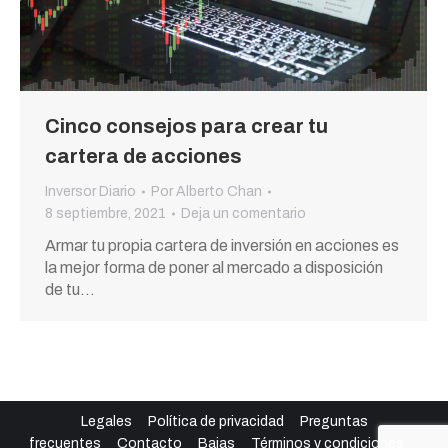
Cinco consejos para crear tu
cartera de acciones
Inversor Diario
Por
Alberto Chan
8 septiembre, 2021
Deja un comentario
Armar tu propia cartera de inversión en acciones es
la mejor forma de poner al mercado a disposición
de tu…
Legales
Política de privacidad
Preguntas
frecuentes
Contacto
Bajas
Términos y condiciones