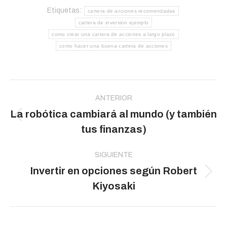
Etiquetas:
cartera de acciones recomendadas
cartera de inversion ejemplo
como crear una cartera de acciones a largo plazo
como hacer una buena cartera de acciones
Navegación
entre
ANTERIOR
La robótica cambiará al mundo (y también
publicaciones
Publicación
tus finanzas)
anterior:
SIGUIENTE
Invertir en opciones según Robert
Publicación
Kiyosaki
siguiente: