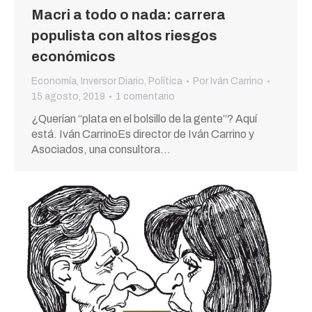
Macri a todo o nada: carrera
populista con altos riesgos
económicos
Economía
,
Inversor Diario
,
Política
Por
Iván Carrino
15 agosto, 2019
1 comentario
¿Querían “plata en el bolsillo de la gente”? Aquí
está. Iván CarrinoEs director de Iván Carrino y
Asociados, una consultora…