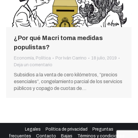
¿Por qué Macri toma medidas
populistas?
Economía
,
Política
Por
Iván Carrino
18 julio, 2019
Deja un comentario
Subsidios a la venta de cero kilómetros, “precios
esenciales”, congelamiento parcial de los servicios
públicos y copago de cuotas de…
Legales
Política de privacidad
Preguntas
frecuentes
Contacto
Bajas
Términos y condiciones