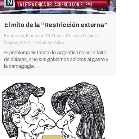
El mito de la “Restricción externa”
Economía
,
Finanzas
,
Política
Por
Iván Carrino
25 julio, 2019
2 Comentarios
El problema histórico de Argentina no es la falta
de dólares, sino sus gobiernos adictos al gasto y
la demagogia.…