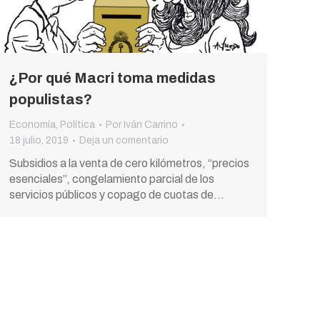
¿Por qué Macri toma medidas
populistas?
Economía
,
Política
Por
Iván Carrino
18 julio, 2019
Deja un comentario
Subsidios a la venta de cero kilómetros, “precios
esenciales”, congelamiento parcial de los
servicios públicos y copago de cuotas de…