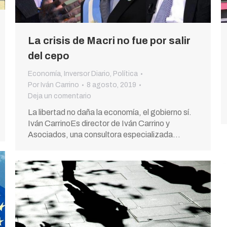
La crisis de Macri no fue por salir
del cepo
Economía
,
Inversor Diario
,
Política
Por
Iván Carrino
8 agosto, 2019
Deja un comentario
La libertad no daña la economía, el gobierno sí.
Iván CarrinoEs director de Iván Carrino y
Asociados, una consultora especializada…