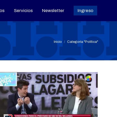
os
os
Servicios
Servicios
Newsletter
Newsletter
Ingreso
Ingreso
Estás aquí:
Inicio
Categoría "Política"