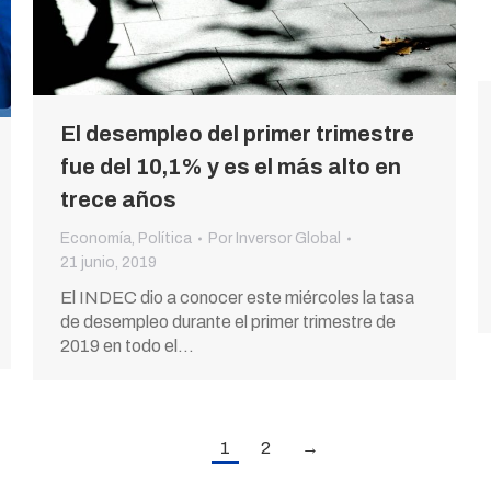
El desempleo del primer trimestre
fue del 10,1% y es el más alto en
trece años
Economía
,
Política
Por
Inversor Global
21 junio, 2019
El INDEC dio a conocer este miércoles la tasa
de desempleo durante el primer trimestre de
2019 en todo el…
1
2
→