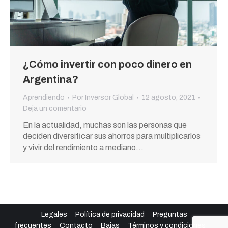
¿Cómo invertir con poco dinero en
Argentina?
Aprendiendo
Por
Inversor Global
12 agosto, 2021
Deja un comentario
En la actualidad, muchas son las personas que
deciden diversificar sus ahorros para multiplicarlos
y vivir del rendimiento a mediano…
Legales
Política de privacidad
Preguntas
frecuentes
Contacto
Bajas
Términos y condiciones