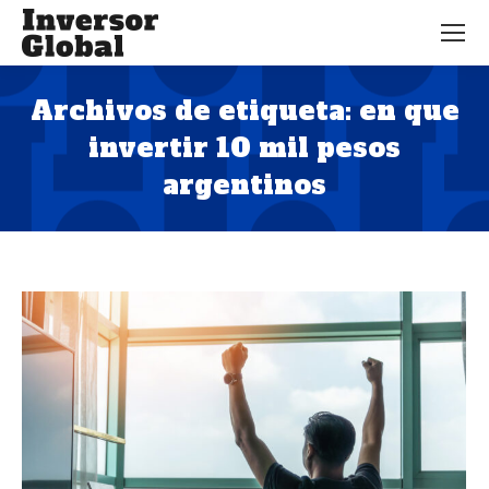
Archivos de etiqueta:
en que
invertir 10 mil pesos
argentinos
Estás aquí: