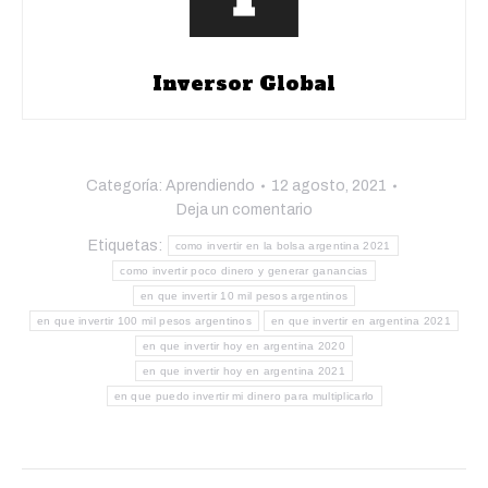
Inversor Global
Categoría:
Aprendiendo
12 agosto, 2021
Deja un comentario
Etiquetas:
como invertir en la bolsa argentina 2021
como invertir poco dinero y generar ganancias
en que invertir 10 mil pesos argentinos
en que invertir 100 mil pesos argentinos
en que invertir en argentina 2021
en que invertir hoy en argentina 2020
en que invertir hoy en argentina 2021
en que puedo invertir mi dinero para multiplicarlo
Navegación