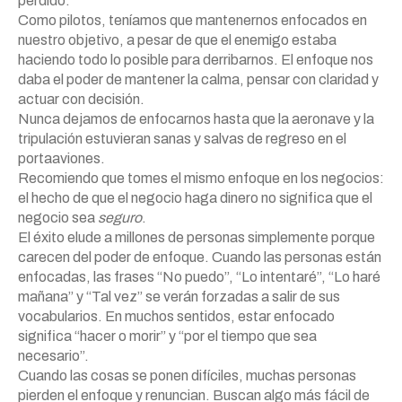
perdido.
Como pilotos, teníamos que mantenernos enfocados en
nuestro objetivo, a pesar de que el enemigo estaba
haciendo todo lo posible para derribarnos. El enfoque nos
daba el poder de mantener la calma, pensar con claridad y
actuar con decisión.
Nunca dejamos de enfocarnos hasta que la aeronave y la
tripulación estuvieran sanas y salvas de regreso en el
portaaviones.
Recomiendo que tomes el mismo enfoque en los negocios:
el hecho de que el negocio haga dinero no significa que el
negocio sea
seguro
.
El éxito elude a millones de personas simplemente porque
carecen del poder de enfoque. Cuando las personas están
enfocadas, las frases “No puedo”, “Lo intentaré”, “Lo haré
mañana” y “Tal vez” se verán forzadas a salir de sus
vocabularios. En muchos sentidos, estar enfocado
significa “hacer o morir” y “por el tiempo que sea
necesario”.
Cuando las cosas se ponen difíciles, muchas personas
pierden el enfoque y renuncian. Buscan algo más fácil de