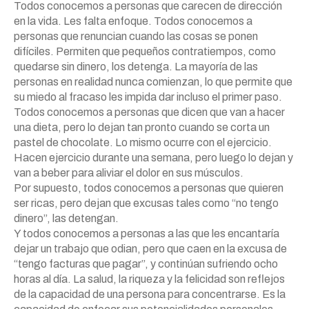
Todos conocemos a personas que carecen de dirección
en la vida. Les falta enfoque. Todos conocemos a
personas que renuncian cuando las cosas se ponen
difíciles. Permiten que pequeños contratiempos, como
quedarse sin dinero, los detenga. La mayoría de las
personas en realidad nunca comienzan, lo que permite que
su miedo al fracaso les impida dar incluso el primer paso.
Todos conocemos a personas que dicen que van a hacer
una dieta, pero lo dejan tan pronto cuando se corta un
pastel de chocolate. Lo mismo ocurre con el ejercicio.
Hacen ejercicio durante una semana, pero luego lo dejan y
van a beber para aliviar el dolor en sus músculos.
Por supuesto, todos conocemos a personas que quieren
ser ricas, pero dejan que excusas tales como “no tengo
dinero”, las detengan.
Y todos conocemos a personas a las que les encantaría
dejar un trabajo que odian, pero que caen en la excusa de
“tengo facturas que pagar”, y continúan sufriendo ocho
horas al día. La salud, la riqueza y la felicidad son reflejos
de la capacidad de una persona para concentrarse. Es la