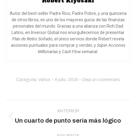
Robert Kiyosaki
Autor del best-seller Padre Rico, Padre Pobre, y una quincena
de otros libros, es uno de los mayores gurús de las finanzas
personales del mundo. Gracias a una alianza con Rich Dad
Latino, en Inversor Global nos enorgullecemos de presentar
Plan de Retiro Soñado
, el único servicio donde Robert revela
acciones puntuales para comprar y vender, y
Súper Acciones
Millonarias
y
Cash Flow semanal
.
Categoría:
Varios
6 julio, 2019
Deja un comentario
Navegación
entre
ANTERIOR
Publicación
Un cuarto de punto sería más lógico
publicaciones
anterior:
SIGUIENTE