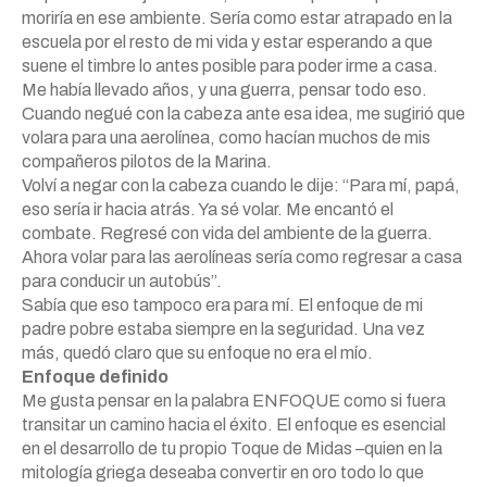
moriría en ese ambiente. Sería como estar atrapado en la
escuela por el resto de mi vida y estar esperando a que
suene el timbre lo antes posible para poder irme a casa.
Me había llevado años, y una guerra, pensar todo eso.
Cuando negué con la cabeza ante esa idea, me sugirió que
volara para una aerolínea, como hacían muchos de mis
compañeros pilotos de la Marina.
Volví a negar con la cabeza cuando le dije: “Para mí, papá,
eso sería ir hacia atrás. Ya sé volar. Me encantó el
combate. Regresé con vida del ambiente de la guerra.
Ahora volar para las aerolíneas sería como regresar a casa
para conducir un autobús”.
Sabía que eso tampoco era para mí. El enfoque de mi
padre pobre estaba siempre en la seguridad. Una vez
más, quedó claro que su enfoque no era el mío.
Enfoque definido
Me gusta pensar en la palabra ENFOQUE como si fuera
transitar un camino hacia el éxito. El enfoque es esencial
en el desarrollo de tu propio Toque de Midas –quien en la
mitología griega deseaba convertir en oro todo lo que