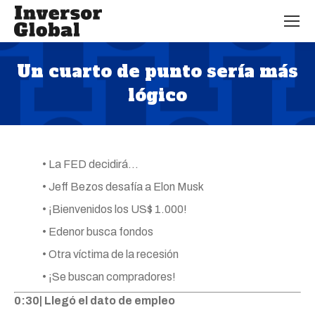
Un cuarto de punto sería más
lógico
Estás aquí:
• La FED decidirá…
• Jeff Bezos desafía a Elon Musk
• ¡Bienvenidos los US$ 1.000!
• Edenor busca fondos
• Otra víctima de la recesión
• ¡Se buscan compradores!
0:30| Llegó el dato de empleo