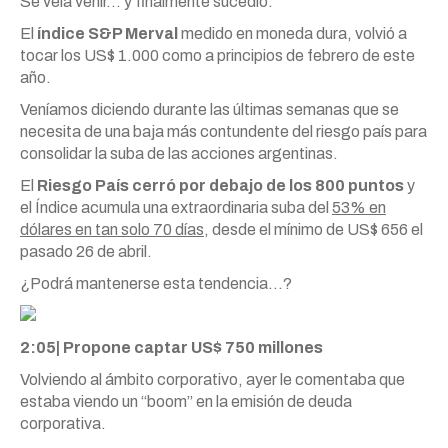
Se veía venir… y finalmente sucedió.
El
índice S&P Merval
medido en moneda dura, volvió a
tocar los US$ 1.000 como a principios de febrero de este
año.
Veníamos diciendo durante las últimas semanas que se
necesita de una baja más contundente del riesgo país para
consolidar la suba de las acciones argentinas.
El
Riesgo País cerró por debajo de los 800 puntos
y
el Índice acumula una extraordinaria suba del
53% en
dólares en tan solo 70 días
, desde el mínimo de US$ 656 el
pasado 26 de abril.
¿Podrá mantenerse esta tendencia…?
2:05| Propone captar US$ 750 millones
Volviendo al ámbito corporativo, ayer le comentaba que
estaba viendo un “boom” en la emisión de deuda
corporativa.