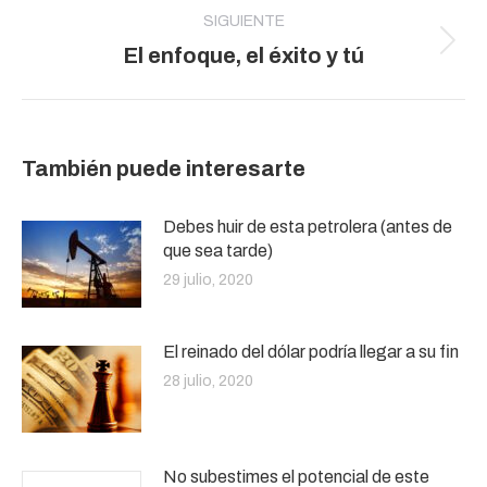
SIGUIENTE
Publicación
El enfoque, el éxito y tú
siguiente:
También puede interesarte
Debes huir de esta petrolera (antes de
que sea tarde)
29 julio, 2020
El reinado del dólar podría llegar a su fin
28 julio, 2020
No subestimes el potencial de este