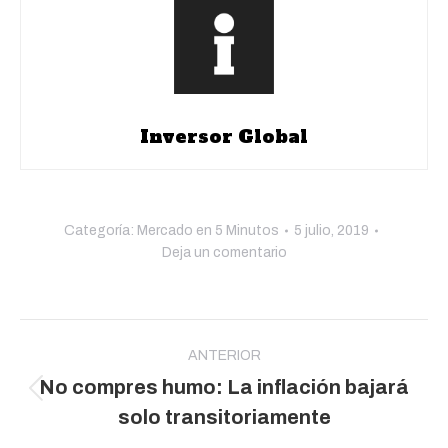
Inversor Global
Categoría:
Mercado en 5 Minutos
5 julio, 2019
Deja un comentario
Navegación
entre
ANTERIOR
No compres humo: La inflación bajará
publicaciones
Publicación
solo transitoriamente
anterior: