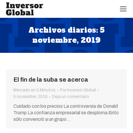
Archivos diarios:
5
noviembre, 2019
Estás aquí:
El fin de la suba se acerca
Mercado en 5 Minutos
Por
Inversor Global
5 noviembre, 2019
Deja un comentario
Cuidado con los precios La controversia de Donald
Trump La confianza empresarial se desploma Brito
sólo convenció a un grupo…