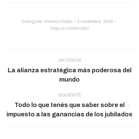
Categoría:
Inversor Diario
5 noviembre, 2019
Deja un comentario
Navegación
entre
ANTERIOR
La alianza estratégica más poderosa del
publicaciones
Publicación
mundo
anterior:
SIGUIENTE
Todo lo que tenés que saber sobre el
Publicación
impuesto a las ganancias de los jubilados
siguiente: