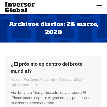
Archivos diarios:
26 marzo,
2020
Estás aquí:
¿El próximo epicentro del brote
mundial?
Varios
Por
Diego Matianich
26 marzo, 2020
Deja un comentario
Vía libre para Trump Una cifra devastadora El
iPhone puede esperar Argentina, ¿el peor de los
mundos? Recesión a todo…