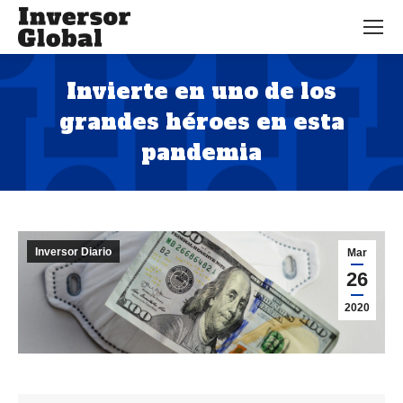
Invierte en uno de los
grandes héroes en esta
pandemia
Estás aquí:
Inversor Diario
Mar
26
2020