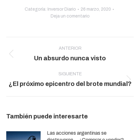
Categoría:
Inversor Diario
26 marzo, 2020
Deja un comentario
Navegación
entre
ANTERIOR
Publicación
Un absurdo nunca visto
publicaciones
anterior:
SIGUIENTE
Publicación
¿El próximo epicentro del brote mundial?
siguiente:
También puede interesarte
Las acciones argentinas se
destruyeron… ¿Comprar o vender?