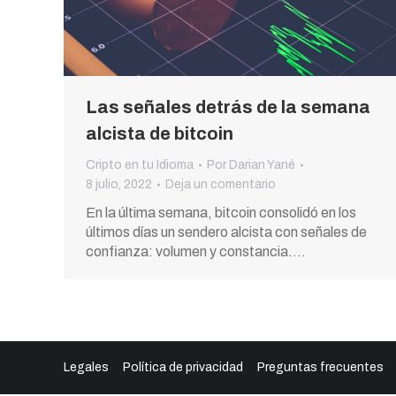
Las señales detrás de la semana
alcista de bitcoin
Cripto en tu Idioma
Por
Darian Yané
8 julio, 2022
Deja un comentario
En la última semana, bitcoin consolidó en los
últimos días un sendero alcista con señales de
confianza: volumen y constancia.…
Legales
Política de privacidad
Preguntas frecuentes