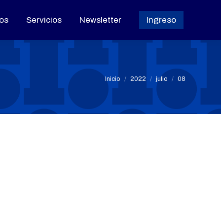
os
os
Servicios
Servicios
Newsletter
Newsletter
Ingreso
Ingreso
Estás aquí:
Inicio
2022
julio
08