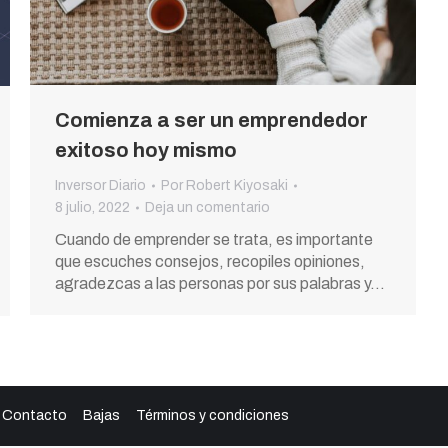
Comienza a ser un emprendedor
exitoso hoy mismo
Inversor Diario
Por
Robert Kiyosaki
8 julio, 2022
Deja un comentario
Cuando de emprender se trata, es importante
que escuches consejos, recopiles opiniones,
agradezcas a las personas por sus palabras y…
Contacto
Bajas
Términos y condiciones