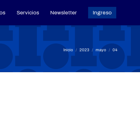
os
os
Servicios
Servicios
Newsletter
Newsletter
Ingreso
Ingreso
Estás aquí:
Inicio
2023
mayo
04