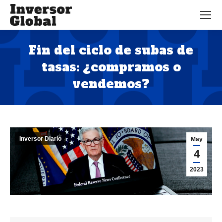
Fin del ciclo de subas de
tasas: ¿compramos o
vendemos?
Estás aquí:
Inversor Diario
May
4
2023