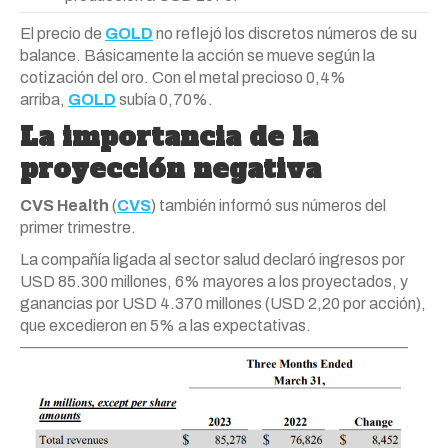
El precio de
GOLD
no reflejó los discretos números de su
balance. Básicamente la acción se mueve según la
cotización del oro. Con el metal precioso 0,4%
arriba,
GOLD
subía 0,70%.
La importancia de la
proyección negativa
CVS Health
(
CVS
) también informó sus números del
primer trimestre.
La compañía ligada al sector salud declaró ingresos por
USD 85.300 millones, 6% mayores a los proyectados, y
ganancias por USD 4.370 millones (USD 2,20 por acción),
que excedieron en 5% a las expectativas.