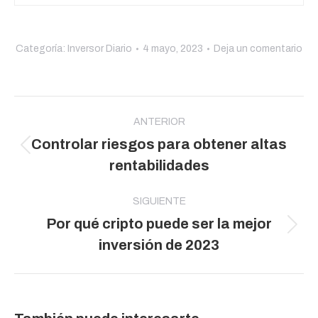
Categoría:
Inversor Diario
4 mayo, 2023
Deja un comentario
Navegación
entre
ANTERIOR
Controlar riesgos para obtener altas
publicaciones
Publicación
rentabilidades
anterior:
SIGUIENTE
Por qué cripto puede ser la mejor
Publicación
inversión de 2023
siguiente: