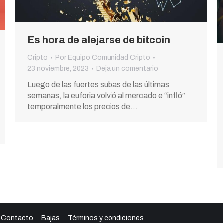
Es hora de alejarse de bitcoin
Cripto
Por
Equipo Comunidad Cripto
23 noviembre, 2023
Deja un comentario
Luego de las fuertes subas de las últimas
semanas, la euforia volvió al mercado e “infló”
temporalmente los precios de…
Contacto
Bajas
Términos y condiciones