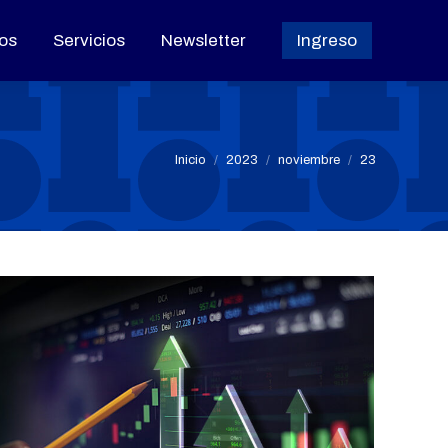
os
os
Servicios
Servicios
Newsletter
Newsletter
Ingreso
Ingreso
Estás aquí:
Inicio
2023
noviembre
23