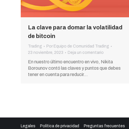
La clave para domar la volatilidad
de bitcoin
Trading
Por
Equipo de Comunidad Trading
23 noviembre, 2023
Deja un comentario
En nuestro último encuentro en vivo, Nikita
Borounov contó las claves y puntos que debes
tener en cuenta para reducir…
Legales
Política de privacidad
Preguntas frecuentes