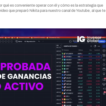
or qué es conveniente operar con él y cómo es la estrategia que
video que preparó Nikita para nuestro canal de Youtube, al que te