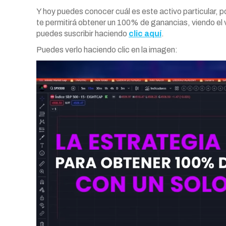
Y hoy puedes conocer cuál es este activo particular, p
te permitirá obtener un 100% de ganancias, viendo el 
puedes suscribir haciendo
clic aquí
.
Puedes verlo haciendo clic en la imagen: