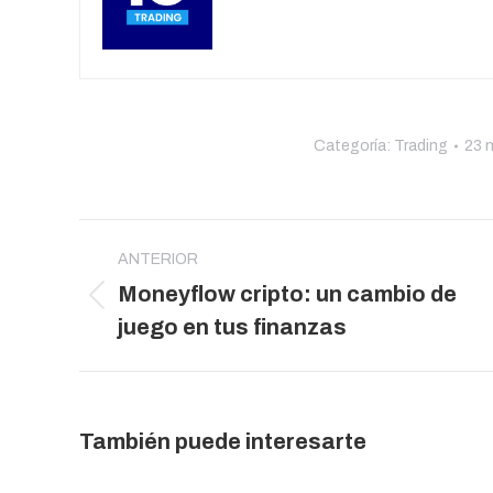
Categoría:
Trading
23 
Navegación
entre
ANTERIOR
Moneyflow cripto: un cambio de
publicaciones
Publicación
juego en tus finanzas
anterior:
También puede interesarte