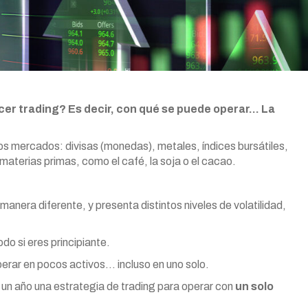
er trading? Es decir, con qué se puede operar… La
os mercados: divisas (monedas), metales, índices bursátiles,
materias primas, como el café, la soja o el cacao.
anera diferente, y presenta distintos niveles de volatilidad,
do si eres principiante.
perar en pocos activos… incluso en uno solo.
 un año una estrategia de trading para operar con
un solo