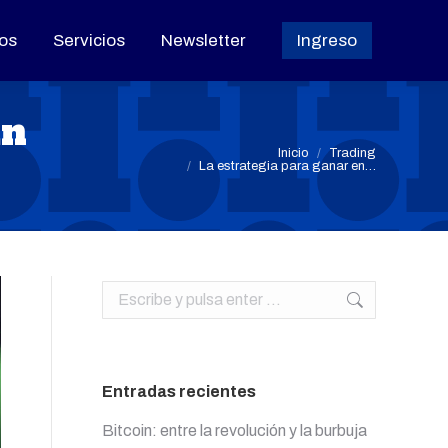
os
os
Servicios
Servicios
Newsletter
Newsletter
Ingreso
Ingreso
un
Estás aquí:
Inicio
Trading
La estrategia para ganar en…
Buscar:
Entradas recientes
Bitcoin: entre la revolución y la burbuja