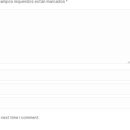
s campos requeridos están marcados
*
e next time I comment.