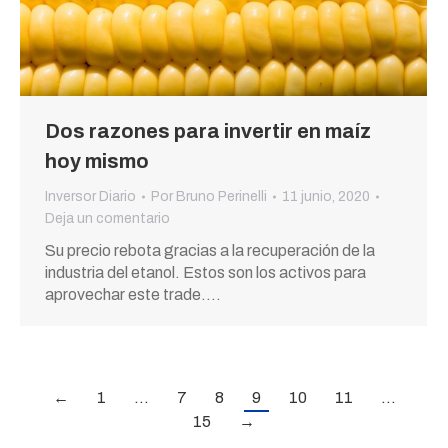
Dos razones para invertir en maíz
hoy mismo
Inversor Diario
Por
Bruno Perinelli
11 junio, 2020
Deja un comentario
Su precio rebota gracias a la recuperación de la
industria del etanol. Estos son los activos para
aprovechar este trade.…
←
1
…
7
8
9
10
11
…
15
→