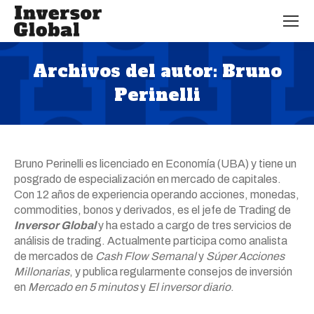
Archivos del autor:
Bruno
Perinelli
Estás aquí:
Bruno Perinelli es licenciado en Economía (UBA) y tiene un
posgrado de especialización en mercado de capitales.
Con 12 años de experiencia operando acciones, monedas,
commodities, bonos y derivados, es el jefe de Trading de
Inversor Global
y ha estado a cargo de tres servicios de
análisis de trading. Actualmente participa como analista
de mercados de
Cash Flow Semanal
y
Súper Acciones
Millonarias
, y publica regularmente consejos de inversión
en
Mercado en 5 minutos
y
El inversor diario
.