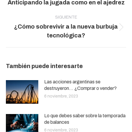
Publicación
Anticipando la jugada como en el ajedrez
publicaciones
anterior:
SIGUIENTE
¿Cómo sobrevivir a la nueva burbuja
Publicación
tecnológica?
siguiente:
También puede interesarte
Las acciones argentinas se
destruyeron… ¿Comprar o vender?
6 noviembre, 2023
Lo que debes saber sobre la temporada
de balances
6 noviembre, 2023