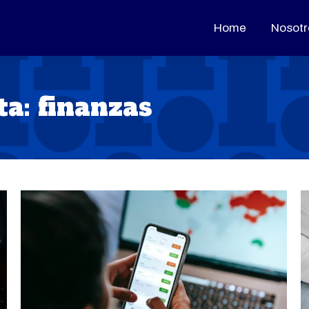
Home
Home
Nosotr
Nosotr
ta:
finanzas