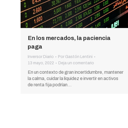
En los mercados, la paciencia
paga
Inversor Diario
Por
Gastón Lentini
13 mayo, 2022
Deja un comentario
En un contexto de gran incertidumbre, mantener
la calma, cuidar la liquidez e invertir en activos
de renta fija podrían…