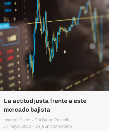
La actitud justa frente a este
mercado bajista
Inversor Diario
Por
Bruno Perinelli
17 mayo, 2022
Deja un comentario