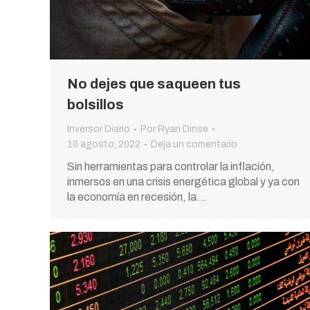
No dejes que saqueen tus
bolsillos
Inversor Diario
Por
Ryan Dinse
10 agosto, 2022
Deja un comentario
Sin herramientas para controlar la inflación,
inmersos en una crisis energética global y ya con
la economía en recesión, la…