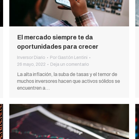
El mercado siempre te da
oportunidades para crecer
Inversor Diario
Por
Gastón Lentini
26 mayo, 2022
Deja un comentario
La alta inflación, la suba de tasas y el temor de
muchos inversores hacen que activos sólidos se
encuentren a…