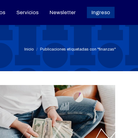
os
os
Servicios
Servicios
Newsletter
Newsletter
Ingreso
Ingreso
Estás aquí:
Inicio
Publicaciones etiquetadas con "finanzas"