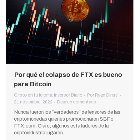
Por qué el colapso de FTX es bueno
para Bitcoin
Cripto en tu Idioma
,
Inversor Diario
Por
Ryan Dinse
21 noviembre, 2022
Deja un comentario
Nunca fueron los “verdaderos” defensores de las
criptomonedas quienes promocionaron SBF o
FTX.com. Claro, algunos estafadores de la
criptoindustria jugaron…