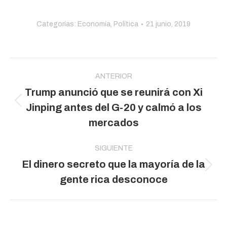
Categorías:
Economía
,
Política
21 junio, 2019
Navegación
entre
ANTERIOR
Trump anunció que se reunirá con Xi
publicaciones
Publicación
Jinping antes del G-20 y calmó a los
anterior:
mercados
SIGUIENTE
El dinero secreto que la mayoría de la
Publicación
gente rica desconoce
siguiente: