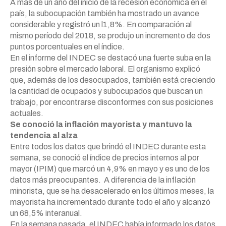
A más de un año del inicio de la recesión económica en el
país, la subocupación también ha mostrado un avance
considerable y registró un l1,8%. En comparación al
mismo período del 2018, se produjo un incremento de dos
puntos porcentuales en el índice.
En el informe del INDEC se destacó una fuerte suba en la
presión sobre el mercado laboral. El organismo explicó
que, además de los desocupados, también está creciendo
la cantidad de ocupados y subocupados que buscan un
trabajo, por encontrarse disconformes con sus posiciones
actuales.
Se conoció la inflación mayorista y mantuvo la
tendencia al alza
Entre todos los datos que brindó el INDEC durante esta
semana, se conoció el índice de precios internos al por
mayor (IPIM) que marcó un 4,9% en mayo y es uno de los
datos más preocupantes. A diferencia de la inflación
minorista, que se ha desacelerado en los últimos meses, la
mayorista ha incrementado durante todo el año y alcanzó
un 68,5% interanual.
En la semana pasada, el INDEC había informado los datos