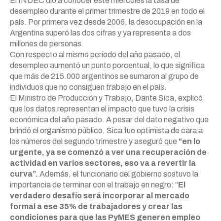
El INDEC dio a conocer este miércoles la tasa de
desempleo durante el primer trimestre de 2019 en todo el
país. Por primera vez desde 2006, la desocupación en la
Argentina superó las dos cifras y ya representa a dos
millones de personas.
Con respecto al mismo período del año pasado, el
desempleo aumentó un punto porcentual, lo que significa
que más de 215.000 argentinos se sumaron al grupo de
individuos que no consiguen trabajo en el país.
El Ministro de Producción y Trabajo, Dante Sica, explicó
que los datos representan el impacto que tuvo la crisis
económica del año pasado. A pesar del dato negativo que
brindó el organismo público, Sica fue optimista de cara a
los números del segundo trimestre y aseguró que
“en lo
urgente, ya se comenzó a ver una recuperación de
actividad en varios sectores, eso va a revertir la
curva”.
Además, el funcionario del gobierno sostuvo la
importancia de terminar con el trabajo en negro: “
El
verdadero desafío será incorporar al mercado
formal a ese 35% de trabajadores y crear las
condiciones para que las PyMES generen empleo