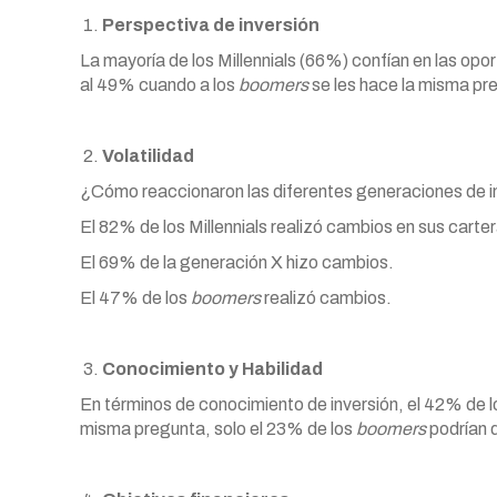
Perspectiva de inversión
La mayoría de los Millennials (66%) confían en las op
al 49% cuando a los
boomers
se les hace la misma pr
Volatilidad
¿Cómo reaccionaron las diferentes generaciones de inv
El 82% de los Millennials realizó cambios en sus carte
El 69% de la generación X hizo cambios.
El 47% de los
boomers
realizó cambios.
Conocimiento y Habilidad
En términos de conocimiento de inversión, el 42% de l
misma pregunta, solo el 23% de los
boomers
podrían d