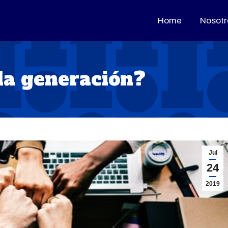
Home
Home
Nosotr
Nosotr
da generación?
Jul
24
2019