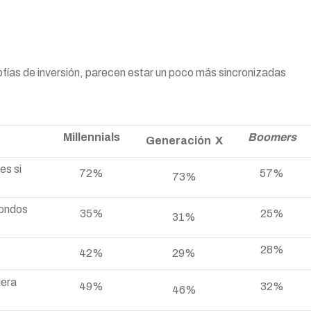
sofías de inversión, parecen estar un poco más sincronizadas
Millennials
Boomers
Generación X
es si
72%
57%
73%
fondos
35%
25%
31%
28%
42%
29%
iera
49%
32%
46%