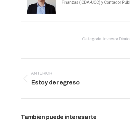
Finanzas (ICDA-UCC) y Contador Públ
Categoría:
Inversor Diario
Navegación
entre
ANTERIOR
publicaciones
Publicación
Estoy de regreso
anterior:
También puede interesarte