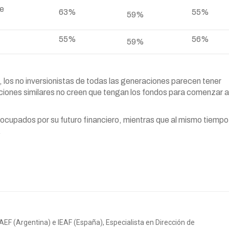
de
63%
55%
59%
55%
56%
59%
, los no inversionistas de todas las generaciones parecen tener
rciones similares no creen que tengan los fondos para comenzar a
reocupados por su futuro financiero, mientras que al mismo tiempo
.
IAEF (Argentina) e IEAF (España), Especialista en Dirección de