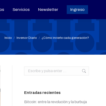
os
os
Servicios
Servicios
Newsletter
Newsletter
Ingreso
Ingreso
Estás aquí:
Inicio
Inversor Diario
¿Cómo invierte cada generación?
Buscar:
Entradas recientes
Bitcoin: entre la revolución y la burbuja