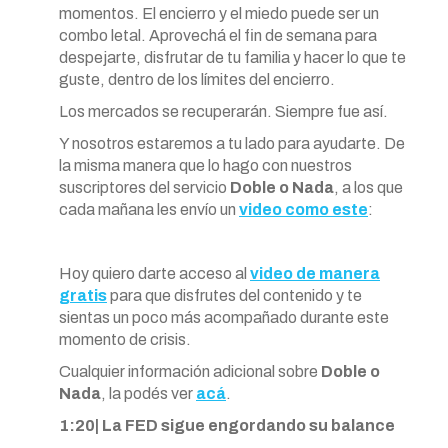
momentos. El encierro y el miedo puede ser un
combo letal. Aprovechá el fin de semana para
despejarte, disfrutar de tu familia y hacer lo que te
guste, dentro de los límites del encierro.
Los mercados se recuperarán. Siempre fue así.
Y nosotros estaremos a tu lado para ayudarte. De
la misma manera que lo hago con nuestros
suscriptores del servicio
Doble o Nada
, a los que
cada mañana les envío un
video como este
:
Hoy quiero darte acceso al
video de manera
gratis
para que disfrutes del contenido y te
sientas un poco más acompañado durante este
momento de crisis.
Cualquier información adicional sobre
Doble o
Nada
, la podés ver
acá
.
1:20| La FED sigue engordando su balance