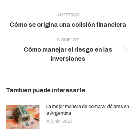
Navegación
entre
ANTERIOR
Publicación
Cómo se origina una colisión financiera
publicaciones
anterior:
SIGUIENTE
Cómo manejar el riesgo en las
Publicación
inversiones
siguiente:
También puede interesarte
La mejor manera de comprar dólares en
la Argentina
30 junio, 2023