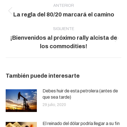
entre
ANTERIOR
Publicación
La regla del 80/20 marcará el camino
publicaciones
anterior:
SIGUIENTE
¡Bienvenidos al próximo rally alcista de
Publicación
los commodities!
siguiente:
También puede interesarte
Debes huir de esta petrolera (antes de
que sea tarde)
29 julio, 2020
El reinado del dólar podría llegar a su fin