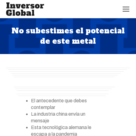
No subestimes el potencial
de este metal
Estás aquí:
El antecedente que debes
contemplar
La industria china envía un
mensaje
Esta tecnológica alemana le
escapa a la pandemia