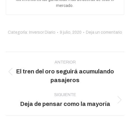
mercado.
Categoría:
Inversor Diario
9 julio, 2020
Deja un comentario
Navegación
entre
ANTERIOR
El tren del oro seguirá acumulando
publicaciones
Publicación
pasajeros
anterior:
SIGUIENTE
Publicación
Deja de pensar como la mayoría
siguiente: