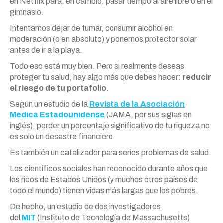
en Netflix para, en cambio, pasar tiempo al aire libre o en el
gimnasio.
Intentamos dejar de fumar, consumir alcohol en
moderación (o en absoluto)
y
ponernos protector solar
antes de ir a la playa.
Todo eso está muy bien. Pero si realmente deseas
proteger tu salud, hay algo
más
que debes hacer:
reducir
el riesgo de tu portafolio
.
Según un estudio de la
Revista de la Asociación
Médica Estadounidense
(JAMA, por sus siglas en
inglés), perder un porcentaje significativo de tu riqueza no
es solo un desastre financiero.
Es también un catalizador para serios problemas de salud.
Los científicos sociales han reconocido durante años que
los ricos de Estados Unidos (
y
muchos otros países de
todo el mundo) tienen vidas
más
largas que los pobres.
De hecho, un estudio de dos investigadores
del
MIT
(Instituto de Tecnología de Massachusetts)