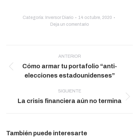
Categoría:
Inversor Diario
14 octubre, 2020
Deja un comentario
Navegación
entre
ANTERIOR
Cómo armar tu portafolio “anti-
publicaciones
Publicación
elecciones estadounidenses”
anterior:
SIGUIENTE
Publicación
La crisis financiera aún no termina
siguiente:
También puede interesarte