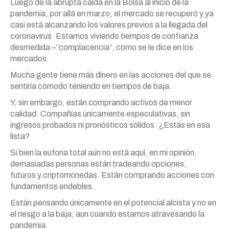
Luego de la abrupta caída en la Bolsa al inicio de la
pandemia, por allá en marzo, el mercado se recuperó
y
ya
casi está alcanzando los valores previos a la llegada del
coronavirus. Estamos viviendo tiempos de confianza
desmedida –“complacencia”, como se le dice en los
mercados.
Mucha gente tiene
más
dinero en
las
acciones
del que se
sentiría cómodo teniendo en tiempos de baja.
Y
, sin embargo, están comprando activos de menor
calidad. Compañías únicamente especulativas, sin
ingresos probados ni pronósticos sólidos. ¿Estás en esa
lista?
Si bien la euforia total aún no está aquí, en mi opinión,
demasiadas personas están tradeando opciones,
futuros
y
criptomonedas. Están comprando
acciones
con
fundamentos endebles.
Están pensando únicamente en el potencial alcista
y
no en
el riesgo a la baja, aun cuando estamos atravesando la
pandemia.