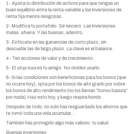
1- Ajusta tu distribución de activos para que tengas un
buen equilibrio entre la renta variable
y
las
inversiones de
renta fija menos riesgosas.
2- Modifica tu portafolio. Sé sincero.
Las
inversiones
malas, afuera.
Y
las
buenas, adentro.
3- Enfócate en
las
ganancias
de corto plazo, sin
descuidar
las
de largo plazo. La clave es el balance.
4- Ten
acciones
de valor
y
de crecimiento.
5- El
stop-loss
es tu amigo. No olvides usarlo.
6- Si
las
condiciones son beneficiosas para los bonos (que
no ocurre hoy), opta por los bonos de alto grado por sobre
los bonos de alto rendimiento (no los llaman “bonos basura”
por nada).Haz esto hoy,
y
luego respira hondo.
Después de todo, no solo has resguardado los ahorros que
te tomó toda una vida acumular…
También has protegido algo
más
valioso: tu salud.
Buenas inversiones,