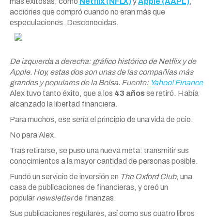
más exitosas, como
Netflix (NFLX)
y
Apple (AAPL)
,
acciones que compró cuando no eran más que
especulaciones. Desconocidas.
De izquierda a derecha: gráfico histórico de Netflix y de
Apple. Hoy, estas dos son unas de las compañías más
grandes y populares de la Bolsa. Fuente:
Yahoo! Finance
Alex
tuvo tanto éxito, que a los
43 años
se retiró. Había
alcanzado la libertad financiera.
Para muchos, ese sería el principio de una vida de ocio.
No para
Alex
.
Tras retirarse, se puso una nueva meta: transmitir sus
conocimientos a la mayor cantidad de personas posible.
Fundó un servicio de inversión en
The Oxford Club
, una
casa de publicaciones de financieras, y creó un
popular
newsletter
de finanzas.
Sus publicaciones regulares, así como sus cuatro libros