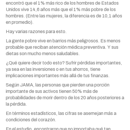
encontró que el 1%
más
rico de los hombres de Estados
Unidos vive 14,6 años
más
que el 1%
más
pobre de los
hombres. (Entre
las
mujeres, la diferencia es de 10,1 años
en promedio).
Hay varias razones para esto.
La gente pobre vive en barrios
más
peligrosos. Es menos
probable que reciban atención médica preventiva.
Y
sus
dietas son mucho menos saludables.
¿Qué quiere decir todo esto? Sufrir pérdidas importantes,
ya sea en
las
inversiones o en tus ahorros, tiene
implicaciones importantes
más
allá de tus finanzas.
Según JAMA,
las
personas que pierden una porción
importante de sus activos tienen 50%
más
de
probabilidades de morir dentro de los 20 años posteriores a
la pérdida.
En términos estadísticos,
las
cifras se asemejan
más
a
condiciones del corazón.
En el estudio, encontraron que no importaba qué tan