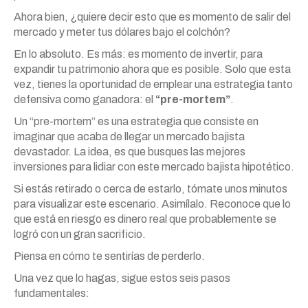
Ahora bien, ¿quiere decir esto que es momento de salir del
mercado
y
meter tus dólares bajo el colchón?
En lo absoluto. Es
más
: es momento de invertir, para
expandir tu patrimonio ahora que es posible. Solo que esta
vez, tienes la oportunidad de emplear una estrategia tanto
defensiva como ganadora: el
“pre-mortem”
.
Un “pre-mortem” es una estrategia que consiste en
imaginar que acaba de llegar un mercado bajista
devastador. La idea, es que busques
las
mejores
inversiones para lidiar con este mercado bajista hipotético.
Si estás retirado o cerca de estarlo, tómate unos minutos
para visualizar este escenario. Asimílalo. Reconoce que lo
que está en riesgo es dinero real que probablemente se
logró con un gran sacrificio.
Piensa en cómo te sentirías de perderlo.
Una vez que lo hagas, sigue estos seis pasos
fundamentales: