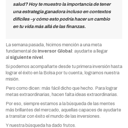
salud? Hoy te muestro la importancia de tener
una estrategia ganadora incluso en contextos
difíciles –
y
cómo esto podría hacer un cambio
en tu vida
más
allá de
las
finanzas.
La semana pasada, hicimos mención a una meta
fundamental de
Inversor Global
: ayudarte a llegar
al
siguiente nivel
.
Si podemos acompañarte desde tu primera inversión hasta
lograr el éxito en la Bolsa por tu cuenta, logramos nuestra
misión.
Pero como dicen: más fácil dicho que hecho. Para lograr
metas extraordinarias, hacen falta ideas extraordinarias.
Por eso, siempre estamos a la búsqueda de las mentes
más brillantes del mercado, aquellas capaces de ayudarte
a transitar con éxito el mundo de las inversiones.
Y nuestra búsqueda ha dado frutos.