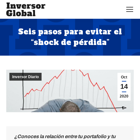
Seis pasos para evitar el
“shock de pérdida”
Estás aquí:
Inversor Diario
Oct
14
2020
¿Conoces la relación entre tu portafolio
y
tu