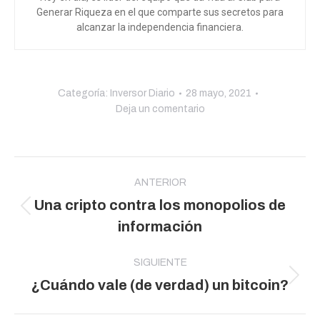
Generar Riqueza en el que comparte sus secretos para
alcanzar la independencia financiera.
Categoría:
Inversor Diario
28 mayo, 2021
Deja un comentario
Navegación
entre
ANTERIOR
Una cripto contra los monopolios de
publicaciones
Publicación
información
anterior:
SIGUIENTE
Publicación
¿Cuándo vale (de verdad) un bitcoin?
siguiente: