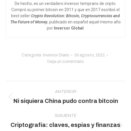
De hecho, es un verdadero inversor temprano de cripto.
Compró su primer bitcoin en 2011 y que en 2017 escribió el
best seller
Crypto Revolution: Bitcoin, Cryptocurrencies and
The Future of Money
, publicado en español aquel mismo año
por
Inversor Global
.
Categoría:
Inversor Diario
16 agosto, 2021
Deja un comentario
Navegación
entre
ANTERIOR
Publicación
Ni siquiera China pudo contra bitcoin
publicaciones
anterior:
SIGUIENTE
Criptografía: claves, espías y finanzas
Publicación