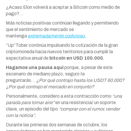
¿Acaso Elon volverá a aceptar a Bitcoin como medio de
pago?…
Más noticias positivas continúan llegando y permitiendo
que el sentimiento de mercado se
mantenga
extremadamente codicioso.
“Up”Tober continúa impulsando la cotización de la gran
criptomoneda hacia nuevos territorios para cumplir la
expectativa anual de
bitcoin en USD 100.000.
Hagamos una pausa aquí
porque, a pesar de este
escenario de mediano plazo, seguro te
preguntarás…
¿Por qué contrajo hasta los USDT 60.000?
¿Por qué contrajo el mercado en conjunto?
Personalmente, considero a esta contracción como
“una
parada para tomar aire”
en una resistencia/ un soporte
clave, un episodio del tipo
“comprar con el rumor, vender
con la noticia”.
Durante las primeras dos semanas de octubre, los