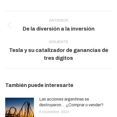
Navegación
entre
ANTERIOR
Publicación
De la diversión a la inversión
publicaciones
anterior:
SIGUIENTE
Tesla y su catalizador de ganancias de
Publicación
tres dígitos
siguiente:
También puede interesarte
Las acciones argentinas se
destruyeron… ¿Comprar o vender?
6 noviembre, 2023