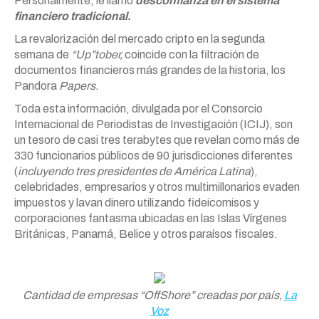
Personalmente, le llamo
desconfianza en el sistema
financiero tradicional.
La revalorización del mercado cripto en la segunda
semana de
“Up”tober,
coincide con la filtración de
documentos financieros más grandes de la historia, los
Pandora
Papers.
Toda esta información, divulgada por el Consorcio
Internacional de Periodistas de Investigación (ICIJ), son
un tesoro de casi tres terabytes que revelan como más de
330 funcionarios públicos de 90 jurisdicciones diferentes
(
incluyendo tres presidentes de América Latina
),
celebridades, empresarios y otros multimillonarios evaden
impuestos y lavan dinero utilizando fideicomisos y
corporaciones fantasma ubicadas en las Islas Vírgenes
Británicas, Panamá, Belice y otros paraísos fiscales.
Cantidad de empresas “OffShore” creadas por país,
La
Voz