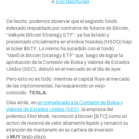
´s,
Eric Balchunas
De hecho, podemos observar que el segundo fondo
indexado respaldado por contratos de futuros de Bitcoin,
“Valkyrie Bitcoin Strategy ETF”, ya fue listado y
presentado oficialmente en el índice Nasdaq (NSDQ) bajo
el ticker $BTF. Lo mismo ha sucedido con el fondo
“VanEck Bitcoin Strategy ETF” que, luego de lograr la
aprobación de la Comisión de Bolsa y Valores de Estados
Unidos (SEC), debutó en el mercado en el día de ayer.
Pero esto no es todo: mientras el capital fluye al mercado
de las criptomonedas, ha reaparecido un viejo
conocido:
TESLA.
Días atrás, en
un comunicado a la Comisión de Bolsa y
Valores de Estados Unidos (SEC),
la empresa del
polémico Elon Musk, reconoció a bitcoin [BTC] como un
activo de reserva de valor altamente líquido y remarcó su
intención de mantenerlo en su cartera de inversión
a
MUY
largo plazo.