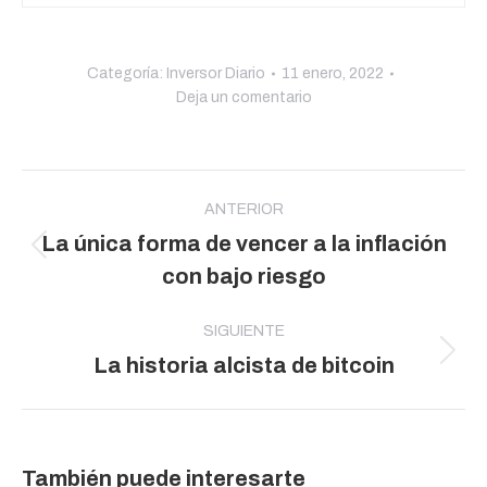
Categoría:
Inversor Diario
11 enero, 2022
Deja un comentario
Navegación
entre
ANTERIOR
La única forma de vencer a la inflación
publicaciones
Publicación
con bajo riesgo
anterior:
SIGUIENTE
Publicación
La historia alcista de bitcoin
siguiente:
También puede interesarte