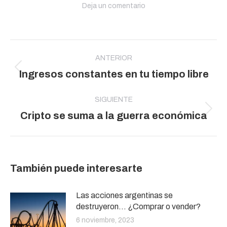
Deja un comentario
Navegación
entre
ANTERIOR
Publicación
Ingresos constantes en tu tiempo libre
publicaciones
anterior:
SIGUIENTE
Publicación
Cripto se suma a la guerra económica
siguiente:
También puede interesarte
Las acciones argentinas se
destruyeron… ¿Comprar o vender?
6 noviembre, 2023