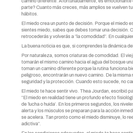
camino diferente. Afortunadamente, es emocionante c
parte? Cuanto más creces, más amplios se vuelven tus
hábitos.
El miedo crea un punto de decisión. Porque el miedo 
sientes miedo, sabes que debes tomar una decisión. O
retrocederás y volverás a “la comodidad”. En cualquier
La buena noticia es que, si comprendes la dinámica del
Por naturaleza, somos criaturas de comodidad. El viejo
tomarán el mismo camino hacia el agua del bosque una 
toman un camino diferente porque la rutina funciona bi
peligroso, encontrarán un nuevo camino. De la misma 
seguridad y la protección. Cuando esto sucede, no c
El miedo te hace sentir vivo. Thea Jourdan, escribió 
“El miedo en realidad tiene un profundo efecto fisioló
de ‘lucha o huida’. En los primeros segundos, los nive
alerta y los músculos se preparan para la acción inmedia
se acelera. Tan pronto como el miedo disminuye, lo r
adictiva”.