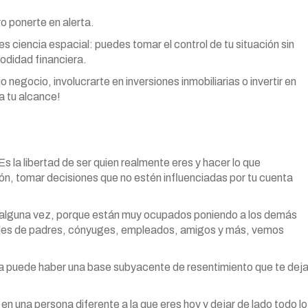
ro ponerte en alerta.
 es ciencia espacial: puedes tomar el control de tu situación sin
modidad financiera.
o negocio, involucrarte en inversiones inmobiliarias o invertir en
a tu alcance!
s la libertad de ser quien realmente eres y hacer lo que
sión, tomar decisiones que no estén influenciadas por tu cuenta
r alguna vez, porque están muy ocupados poniendo a los demás
les de padres, cónyuges, empleados, amigos y más, vemos
vía puede haber una base subyacente de resentimiento que te dej
 en una persona diferente a la que eres hoy y dejar de lado todo lo