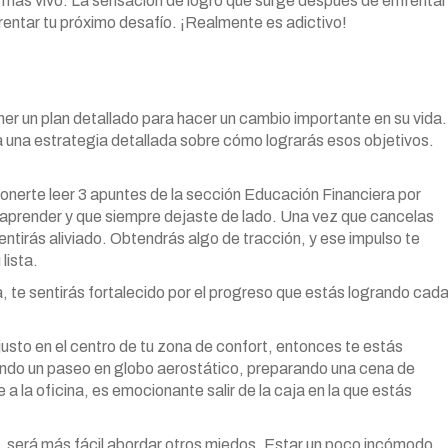
r más vivo. La sensación de logro que surge después de enfrentar
frentar tu próximo desafío. ¡Realmente es adictivo!
ner un plan detallado para hacer un cambio importante en su vida.
a una estrategia detallada sobre cómo lograrás esos objetivos.
onerte leer 3 apuntes de la sección Educación Financiera por
as aprender y que siempre dejaste de lado. Una vez que cancelas
entirás aliviado. Obtendrás algo de tracción, y ese impulso te
lista.
, te sentirás fortalecido por el progreso que estás logrando cad
a justo en el centro de tu zona de confort, entonces te estás
ndo un paseo en globo aerostático, preparando una cena de
a la oficina, es emocionante salir de la caja en la que estás
 será más fácil abordar otros miedos. Estar un poco incómodo