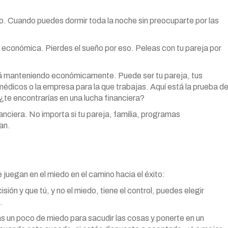
o. Cuando puedes dormir toda la noche sin preocuparte por las
 económica. Pierdes el sueño por eso. Peleas con tu pareja por
tá manteniendo económicamente. Puede ser tu pareja, tus
médicos o la empresa para la que trabajas. Aquí está la prueba d
¿te encontrarías en una lucha financiera?
nanciera. No importa si tu pareja, familia, programas
an.
 juegan en el miedo en el camino hacia el éxito:
ón y que tú, y no el miedo, tiene el control, puedes elegir
.
as un poco de miedo para sacudir las cosas y ponerte en un