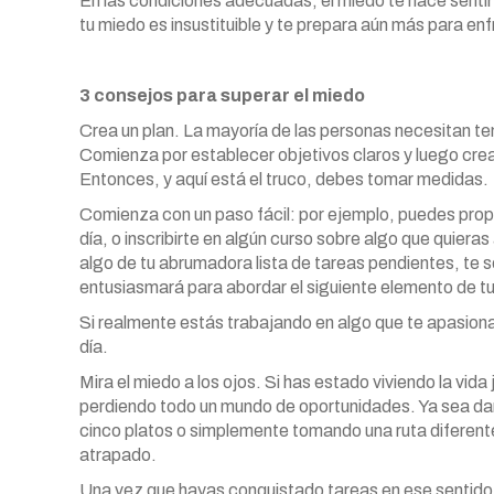
En las condiciones adecuadas, el miedo te hace senti
tu miedo es insustituible y te prepara aún más para en
3 consejos para superar el miedo
Crea un plan. La mayoría de las personas necesitan te
Comienza por establecer objetivos claros y luego cre
Entonces, y aquí está el truco, debes tomar medidas.
Comienza con un paso fácil: por ejemplo, puedes prop
día, o inscribirte en algún curso sobre algo que quier
algo de tu abrumadora lista de tareas pendientes, te s
entusiasmará para abordar el siguiente elemento de tu 
Si realmente estás trabajando en algo que te apasiona
día.
Mira el miedo a los ojos. Si has estado viviendo la vid
perdiendo todo un mundo de oportunidades. Ya sea da
cinco platos o simplemente tomando una ruta diferente 
atrapado.
Una vez que hayas conquistado tareas en ese sentido,