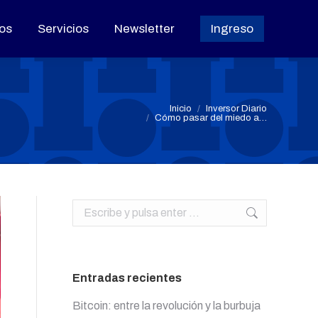
os
os
Servicios
Servicios
Newsletter
Newsletter
Ingreso
Ingreso
Estás aquí:
Inicio
Inversor Diario
Cómo pasar del miedo a…
Buscar:
Entradas recientes
Bitcoin: entre la revolución y la burbuja