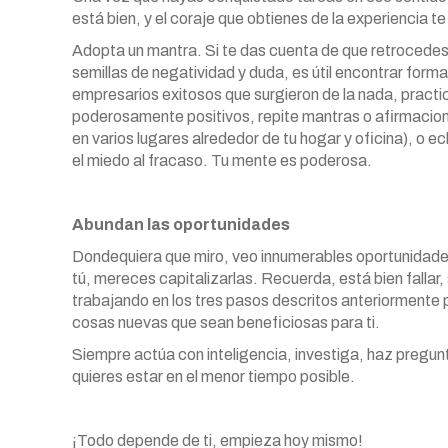
está bien, y el coraje que obtienes de la experiencia te
Adopta un mantra. Si te das cuenta de que retrocedes
semillas de negatividad y duda, es útil encontrar forma
empresarios exitosos que surgieron de la nada, pract
poderosamente positivos, repite mantras o afirmaciones
en varios lugares alrededor de tu hogar y oficina), o e
el miedo al fracaso. Tu mente es poderosa.
Abundan las oportunidades
Dondequiera que miro, veo innumerables oportunidades 
tú, mereces capitalizarlas. Recuerda, está bien fallar
trabajando en los tres pasos descritos anteriormente 
cosas nuevas que sean beneficiosas para ti.
Siempre actúa con inteligencia, investiga, haz pregun
quieres estar en el menor tiempo posible.
¡Todo depende de ti, empieza hoy mismo!