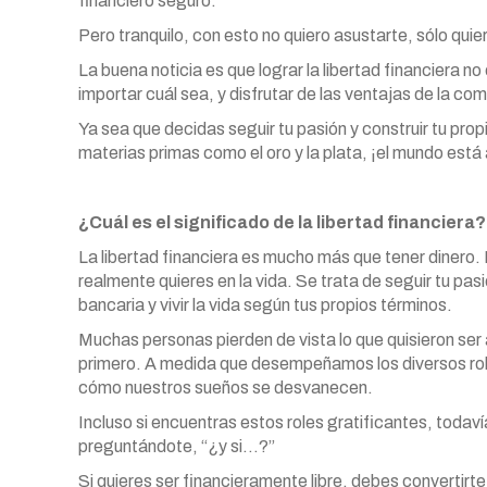
financiero seguro.
Pero tranquilo, con esto no quiero asustarte, sólo quie
La buena noticia es que lograr la libertad financiera no
importar cuál sea, y disfrutar de las ventajas de la co
Ya sea que decidas seguir tu pasión y construir tu propi
materias primas como el oro y la plata, ¡el mundo está 
¿Cuál es el significado de la libertad financiera?
La libertad financiera es mucho más que tener dinero. E
realmente quieres en la vida. Se trata de seguir tu pa
bancaria y vivir la vida según tus propios términos.
Muchas personas pierden de vista lo que quisieron se
primero. A medida que desempeñamos los diversos ro
cómo nuestros sueños se desvanecen.
Incluso si encuentras estos roles gratificantes, toda
preguntándote, “¿y si…?”
Si quieres ser financieramente libre, debes convertirte