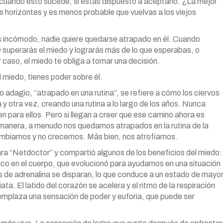
uando esto sucede, si estás dispuesto a aceptarlo. ¿La mejor
 horizontes y es menos probable que vuelvas a los viejos
es incómodo, nadie quiere quedarse atrapado en él. Cuando
 superarás el miedo y lograrás más de lo que esperabas, o
 caso, el miedo te obliga a tomar una decisión.
 miedo, tienes poder sobre él.
 adagio, “atrapado en una rutina”, se refiere a cómo los ciervos
y otra vez, creando una rutina a lo largo de los años. Nunca
en para ellos. Pero si llegan a creer que ese camino ahora es
manera, a menudo nos quedamos atrapados en la rutina de la
ambiamos y no crecemos. Más bien, nos atrofiamos.
para “Netdoctor” y compartió algunos de los beneficios del miedo:
gico en el cuerpo, que evolucionó para ayudarnos en una situación
les de adrenalina se disparan, lo que conduce a un estado de mayo
ta. El latido del corazón se acelera y el ritmo de la respiración
eemplaza una sensación de poder y euforia, que puede ser