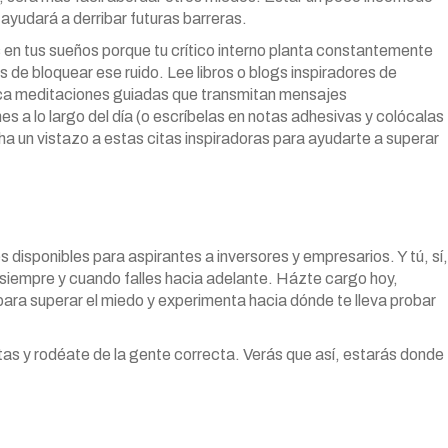
 ayudará a derribar futuras barreras.
 en tus sueños porque tu crítico interno planta constantemente
s de bloquear ese ruido. Lee libros o blogs inspiradores de
ica meditaciones guiadas que transmitan mensajes
 a lo largo del día (o escríbelas en notas adhesivas y colócalas
cha un vistazo a estas citas inspiradoras para ayudarte a superar
disponibles para aspirantes a inversores y empresarios. Y tú, sí,
, siempre y cuando falles hacia adelante. Házte cargo hoy,
para superar el miedo y experimenta hacia dónde te lleva probar
tas y rodéate de la gente correcta. Verás que así, estarás donde