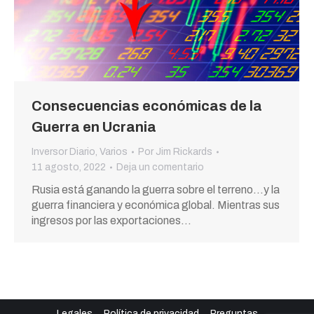
Consecuencias económicas de la
Guerra en Ucrania
Inversor Diario
,
Varios
Por
Jim Rickards
11 agosto, 2022
Deja un comentario
Rusia está ganando la guerra sobre el terreno…y la
guerra financiera y económica global. Mientras sus
ingresos por las exportaciones…
Legales
Política de privacidad
Preguntas