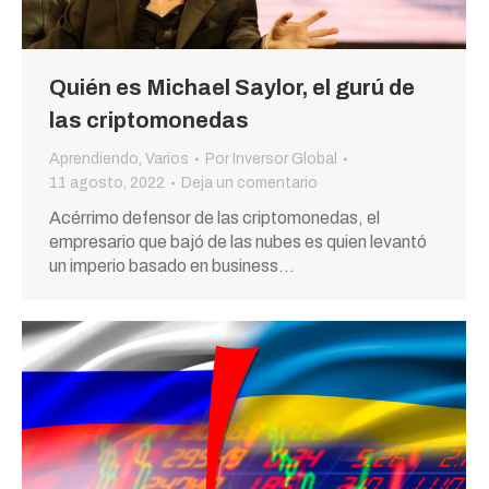
Quién es Michael Saylor, el gurú de
las criptomonedas
Aprendiendo
,
Varios
Por
Inversor Global
11 agosto, 2022
Deja un comentario
Acérrimo defensor de las criptomonedas, el
empresario que bajó de las nubes es quien levantó
un imperio basado en business…