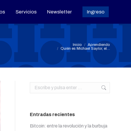
os
os
Servicios
Servicios
Newsletter
Newsletter
Ingreso
Ingreso
Estás aquí:
Inicio
Aprendiendo
Quién es Michael Saylor, el…
Buscar:
Entradas recientes
Bitcoin: entre la revolución y la burbuja