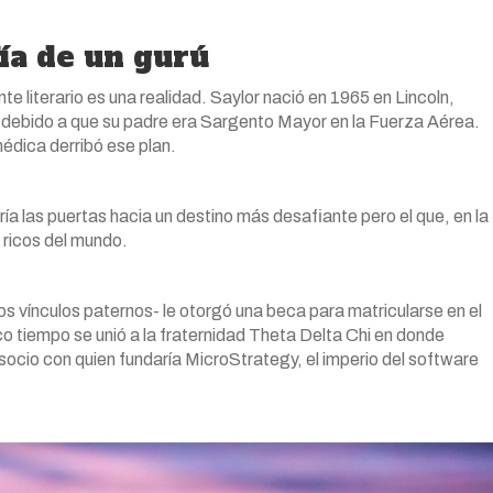
fía de un gurú
te literario es una realidad. Saylor nació en 1965 en Lincoln,
 debido a que su padre era Sargento Mayor en la Fuerza Aérea.
édica derribó ese plan.
riría las puertas hacia un destino más desafiante pero el que, en la
 ricos del mundo.
 vínculos paternos- le otorgó una beca para matricularse en el
 tiempo se unió a la fraternidad Theta Delta Chi en donde
socio con quien fundaría MicroStrategy, el imperio del software